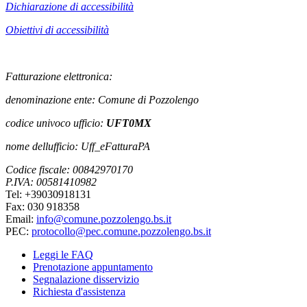
Dichiarazione di accessibilità
Obiettivi di accessibilità
Fatturazione elettronica:
denominazione ente: Comune di Pozzolengo
codice univoco ufficio:
UFT0MX
nome dellufficio: Uff_eFatturaPA
Codice fiscale: 00842970170
P.IVA: 00581410982
Tel: +39030918131
Fax: 030 918358
Email:
info@comune.pozzolengo.bs.it
PEC:
protocollo@pec.comune.pozzolengo.bs.it
Leggi le FAQ
Prenotazione appuntamento
Segnalazione disservizio
Richiesta d'assistenza