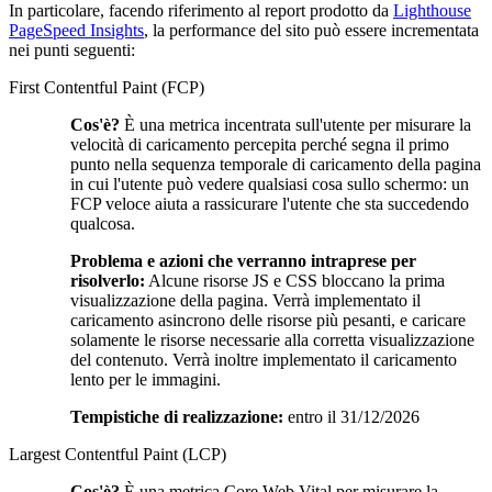
In particolare, facendo riferimento al report prodotto da
Lighthouse
PageSpeed Insights
, la performance del sito può essere incrementata
nei punti seguenti:
First Contentful Paint (FCP)
Cos'è?
È una metrica incentrata sull'utente per misurare la
velocità di caricamento percepita perché segna il primo
punto nella sequenza temporale di caricamento della pagina
in cui l'utente può vedere qualsiasi cosa sullo schermo: un
FCP veloce aiuta a rassicurare l'utente che sta succedendo
qualcosa.
Problema e azioni che verranno intraprese per
risolverlo:
Alcune risorse JS e CSS bloccano la prima
visualizzazione della pagina. Verrà implementato il
caricamento asincrono delle risorse più pesanti, e caricare
solamente le risorse necessarie alla corretta visualizzazione
del contenuto. Verrà inoltre implementato il caricamento
lento per le immagini.
Tempistiche di realizzazione:
entro il 31/12/2026
Largest Contentful Paint (LCP)
Cos'è?
È una metrica Core Web Vital per misurare la