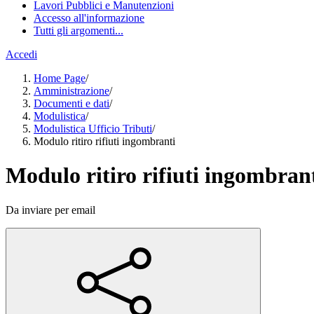
Lavori Pubblici e Manutenzioni
Accesso all'informazione
Tutti gli argomenti...
Accedi
Home Page
/
Amministrazione
/
Documenti e dati
/
Modulistica
/
Modulistica Ufficio Tributi
/
Modulo ritiro rifiuti ingombranti
Modulo ritiro rifiuti ingombran
Da inviare per email