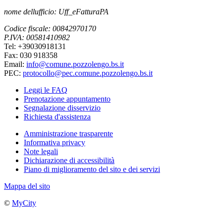
nome dellufficio: Uff_eFatturaPA
Codice fiscale: 00842970170
P.IVA: 00581410982
Tel: +39030918131
Fax: 030 918358
Email:
info@comune.pozzolengo.bs.it
PEC:
protocollo@pec.comune.pozzolengo.bs.it
Leggi le FAQ
Prenotazione appuntamento
Segnalazione disservizio
Richiesta d'assistenza
Amministrazione trasparente
Informativa privacy
Note legali
Dichiarazione di accessibilità
Piano di miglioramento del sito e dei servizi
Mappa del sito
©
MyCity