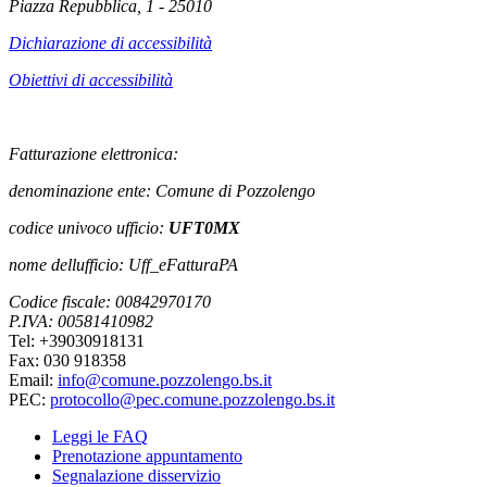
Piazza Repubblica, 1 - 25010
Dichiarazione di accessibilità
Obiettivi di accessibilità
Fatturazione elettronica:
denominazione ente: Comune di Pozzolengo
codice univoco ufficio:
UFT0MX
nome dellufficio: Uff_eFatturaPA
Codice fiscale: 00842970170
P.IVA: 00581410982
Tel: +39030918131
Fax: 030 918358
Email:
info@comune.pozzolengo.bs.it
PEC:
protocollo@pec.comune.pozzolengo.bs.it
Leggi le FAQ
Prenotazione appuntamento
Segnalazione disservizio