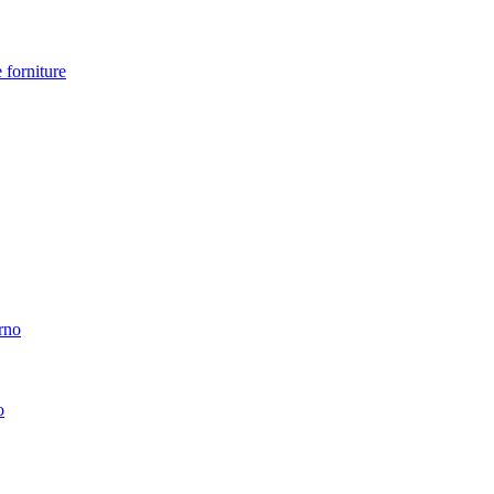
 forniture
erno
o