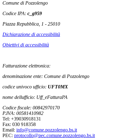
Comune di Pozzolengo
Codice IPA:
c_g959
Piazza Repubblica, 1 - 25010
Dichiarazione di accessibilità
Obiettivi di accessibilità
Fatturazione elettronica:
denominazione ente: Comune di Pozzolengo
codice univoco ufficio:
UFT0MX
nome dellufficio: Uff_eFatturaPA
Codice fiscale: 00842970170
P.IVA: 00581410982
Tel: +39030918131
Fax: 030 918358
Email:
info@comune.pozzolengo.bs.it
PEC:
protocollo@pec.comune.pozzolengo.bs.it