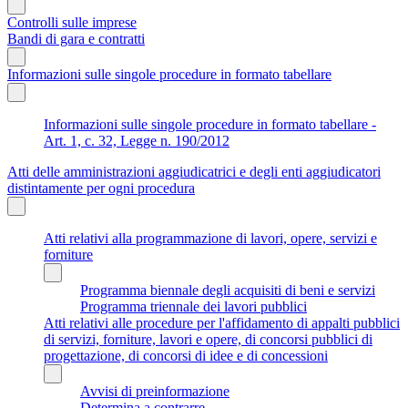
Controlli sulle imprese
Bandi di gara e contratti
Informazioni sulle singole procedure in formato tabellare
Informazioni sulle singole procedure in formato tabellare -
Art. 1, c. 32, Legge n. 190/2012
Atti delle amministrazioni aggiudicatrici e degli enti aggiudicatori
distintamente per ogni procedura
Atti relativi alla programmazione di lavori, opere, servizi e
forniture
Programma biennale degli acquisiti di beni e servizi
Programma triennale dei lavori pubblici
Atti relativi alle procedure per l'affidamento di appalti pubblici
di servizi, forniture, lavori e opere, di concorsi pubblici di
progettazione, di concorsi di idee e di concessioni
Avvisi di preinformazione
Determina a contrarre