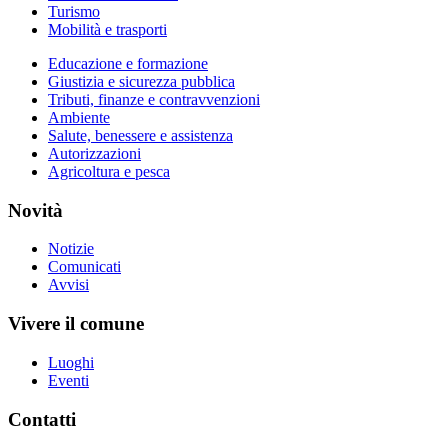
Turismo
Mobilità e trasporti
Educazione e formazione
Giustizia e sicurezza pubblica
Tributi, finanze e contravvenzioni
Ambiente
Salute, benessere e assistenza
Autorizzazioni
Agricoltura e pesca
Novità
Notizie
Comunicati
Avvisi
Vivere il comune
Luoghi
Eventi
Contatti