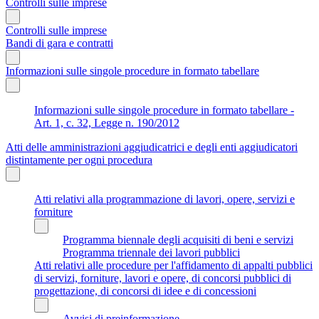
Controlli sulle imprese
Controlli sulle imprese
Bandi di gara e contratti
Informazioni sulle singole procedure in formato tabellare
Informazioni sulle singole procedure in formato tabellare -
Art. 1, c. 32, Legge n. 190/2012
Atti delle amministrazioni aggiudicatrici e degli enti aggiudicatori
distintamente per ogni procedura
Atti relativi alla programmazione di lavori, opere, servizi e
forniture
Programma biennale degli acquisiti di beni e servizi
Programma triennale dei lavori pubblici
Atti relativi alle procedure per l'affidamento di appalti pubblici
di servizi, forniture, lavori e opere, di concorsi pubblici di
progettazione, di concorsi di idee e di concessioni
Avvisi di preinformazione