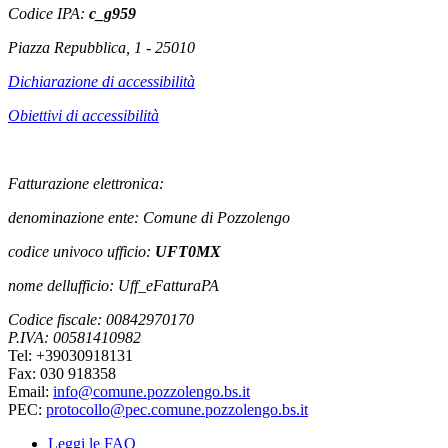
Codice IPA:
c_g959
Piazza Repubblica, 1 - 25010
Dichiarazione di accessibilità
Obiettivi di accessibilità
Fatturazione elettronica:
denominazione ente: Comune di Pozzolengo
codice univoco ufficio:
UFT0MX
nome dellufficio: Uff_eFatturaPA
Codice fiscale: 00842970170
P.IVA: 00581410982
Tel: +39030918131
Fax: 030 918358
Email:
info@comune.pozzolengo.bs.it
PEC:
protocollo@pec.comune.pozzolengo.bs.it
Leggi le FAQ