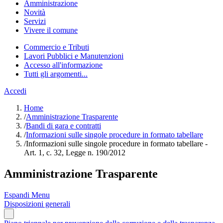
Amministrazione
Novità
Servizi
Vivere il comune
Commercio e Tributi
Lavori Pubblici e Manutenzioni
Accesso all'informazione
Tutti gli argomenti...
Accedi
Home
/
Amministrazione Trasparente
/
Bandi di gara e contratti
/
Informazioni sulle singole procedure in formato tabellare
/
Informazioni sulle singole procedure in formato tabellare -
Art. 1, c. 32, Legge n. 190/2012
Amministrazione Trasparente
Espandi Menu
Disposizioni generali