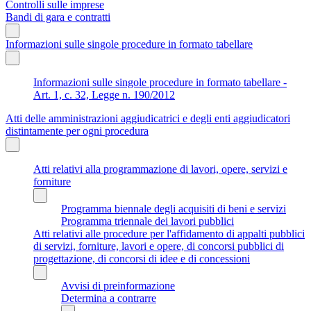
Controlli sulle imprese
Bandi di gara e contratti
Informazioni sulle singole procedure in formato tabellare
Informazioni sulle singole procedure in formato tabellare -
Art. 1, c. 32, Legge n. 190/2012
Atti delle amministrazioni aggiudicatrici e degli enti aggiudicatori
distintamente per ogni procedura
Atti relativi alla programmazione di lavori, opere, servizi e
forniture
Programma biennale degli acquisiti di beni e servizi
Programma triennale dei lavori pubblici
Atti relativi alle procedure per l'affidamento di appalti pubblici
di servizi, forniture, lavori e opere, di concorsi pubblici di
progettazione, di concorsi di idee e di concessioni
Avvisi di preinformazione
Determina a contrarre