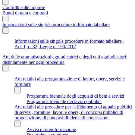
Controlli sulle imprese
Bandi di gara e contratti
Informazioni sulle singole procedure in formato tabellare
Informazioni sulle singole procedure in formato tabellare -
Art. 1, c. 32, Legge n. 190/2012
Atti delle amministrazioni aggiudicatrici e degli enti aggiudicatori
distintamente per ogni procedura
Atti relativi alla programmazione di lavori, opere, servizi e
forniture
Programma biennale degli acquisiti di beni e servizi
Programma triennale dei lavori pubblici
Atti relativi alle procedure per l'affidamento di appalti pubblici
di servizi, forniture, lavori e opere, di concorsi pubblici di
progettazione, di concorsi di idee e di concessioni
Avvisi di preinformazione
Determina a contrarre