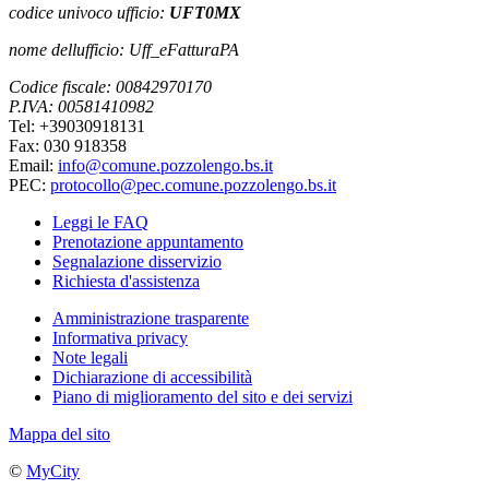
codice univoco ufficio:
UFT0MX
nome dellufficio: Uff_eFatturaPA
Codice fiscale: 00842970170
P.IVA: 00581410982
Tel: +39030918131
Fax: 030 918358
Email:
info@comune.pozzolengo.bs.it
PEC:
protocollo@pec.comune.pozzolengo.bs.it
Leggi le FAQ
Prenotazione appuntamento
Segnalazione disservizio
Richiesta d'assistenza
Amministrazione trasparente
Informativa privacy
Note legali
Dichiarazione di accessibilità
Piano di miglioramento del sito e dei servizi
Mappa del sito
©
MyCity