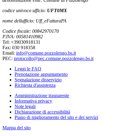
denominazione ente: Comune di Pozzolengo
codice univoco ufficio:
UFT0MX
nome dellufficio: Uff_eFatturaPA
Codice fiscale: 00842970170
P.IVA: 00581410982
Tel: +39030918131
Fax: 030 918358
Email:
info@comune.pozzolengo.bs.it
PEC:
protocollo@pec.comune.pozzolengo.bs.it
Leggi le FAQ
Prenotazione appuntamento
Segnalazione disservizio
Richiesta d'assistenza
Amministrazione trasparente
Informativa privacy
Note legali
Dichiarazione di accessibilità
Piano di miglioramento del sito e dei servizi
Mappa del sito