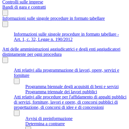
Controlli sulle imprese
Bandi di gara e contratti
Informazioni sulle singole procedure in formato tabellare
Informazioni sulle singole procedure in formato tabellare -
Art. 1, c. 32, Legge n. 190/2012
Atti delle amministrazioni aggiudicatrici e degli enti aggiudicatori
distintamente per ogni procedura
Atti relativi alla programmazione di lavori, opere, servizi e
forniture
Programma biennale degli acquisiti di beni e servizi
Programma triennale dei lavori pubblici
Atti relativi alle procedure per l'affidamento di appalti pubblici
di servizi, forniture, lavori e opere, di concorsi pubblici di
progettazione, di concorsi di idee e di concessioni
Avvisi di preinformazione
Determina a contrarre