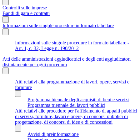
Controlli sulle imprese
Bandi di gara e contratti
Informazioni sulle singole procedure in formato tabellare
Informazioni sulle singole procedure in formato tabellare -
Art. 1, c. 32, Legge n. 190/2012
Atti delle amministrazioni aggiudicatrici e degli enti aggiudicatori
distintamente per ogni procedura
Atti relativi alla programmazione di lavori, opere, servizi e
forniture
Programma biennale degli acquisiti di beni e servizi
Programma triennale dei lavori pubblici
Atti relativi alle procedure per l'affidamento di appalti pubblici
di servizi, forniture, lavori e opere, di concorsi pubblici di
progettazione, di concorsi di idee e di concessioni
Avvisi di preinformazione
Determina a contrarre