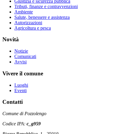
Giustizia e sicurezza pubblica
Tributi, finanze e contravvenzioni
Ambiente
Salute, benessere e assistenza
Autorizzazioni
Agricoltura e pesca
Novità
Notizie
Comunicati
Avvisi
Vivere il comune
Luoghi
Eventi
Contatti
Comune di Pozzolengo
Codice IPA:
c_g959
Piazza Repubblica, 1 - 25010