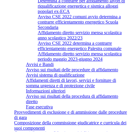
Determina a contrarre per affidamento lavori di
riqualificazione energetica e sismica alloggi
popolari ex-ECA
Avviso CSE 2022 comuni avvio determina a
contrarre efficientamento energetico Scuola
Secondaria
Affidamento diretto servizio mensa scolastica
anno scolastico 2022/23
Avviso CSE 2022 determina a contrarre
efficientamento energetico Palestra comunale
Affidamento diretto servizio mensa scolastica
periodo maggio 2023-giugno 2024
Avvisi e Bandi
Avviso sui risultati delle procedure di affidamento
Avvisi sistema di qualificazione
Affidamenti diretti di lavori, servizi e forniture di
somma urgenza e di protezione civile
Informazioni ulteriori
Avviso sui risultati della procedura di affidamento
diretto
Fase esecutiva
Provvedimenti di esclusione e di ammissione dalle procedure
di gara
Composizione della commissione giudicatrice e curricula dei
suoi componenti