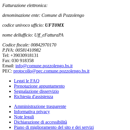
Fatturazione elettronica:
denominazione ente: Comune di Pozzolengo
codice univoco ufficio:
UFT0MX
nome dellufficio: Uff_eFatturaPA
Codice fiscale: 00842970170
P.IVA: 00581410982
Tel: +39030918131
Fax: 030 918358
Email:
info@comune.pozzolengo.bs.it
PEC:
protocollo@pec.comune.pozzolengo.bs.it
Leggi le FAQ
Prenotazione appuntamento
Segnalazione disservizio
Richiesta d'assistenza
Amministrazione trasparente
Informativa privacy
Note legali
Dichiarazione di accessibilità
Piano di miglioramento del sito e dei servizi