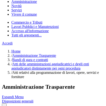
Amministrazione
Novità
Servizi
Vivere il comune
Commercio e Tributi
Lavori Pubblici e Manutenzioni
Accesso all'informazione
Tutti gli argomenti...
Accedi
Home
/
Amministrazione Trasparente
/
Bandi di gara e contratti
/
Atti delle amministrazioni aggiudicatrici e degli enti
aggiudicatori distintamente per ogni procedura
/
Atti relativi alla programmazione di lavori, opere, servizi e
forniture
Amministrazione Trasparente
Espandi Menu
Disposizioni generali