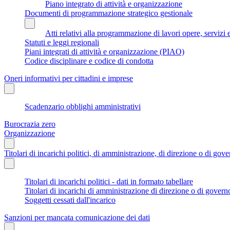
Piano integrato di attività e organizzazione
Documenti di programmazione strategico gestionale
Atti relativi alla programmazione di lavori opere, servizi e
Statuti e leggi regionali
Piani integrati di attività e organizzazione (PIAO)
Codice disciplinare e codice di condotta
Oneri informativi per cittadini e imprese
Scadenzario obblighi amministrativi
Burocrazia zero
Organizzazione
Titolari di incarichi politici, di amministrazione, di direzione o di gov
Titolari di incarichi politici - dati in formato tabellare
Titolari di incarichi di amministrazione di direzione o di govern
Soggetti cessati dall'incarico
Sanzioni per mancata comunicazione dei dati