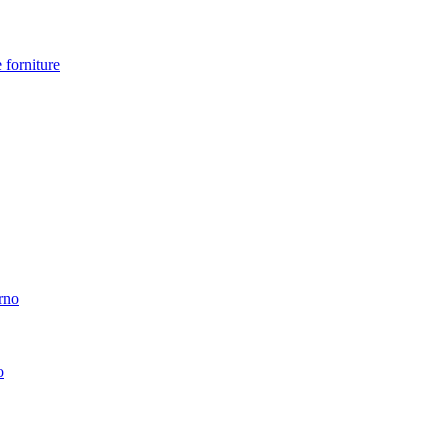
 forniture
erno
o