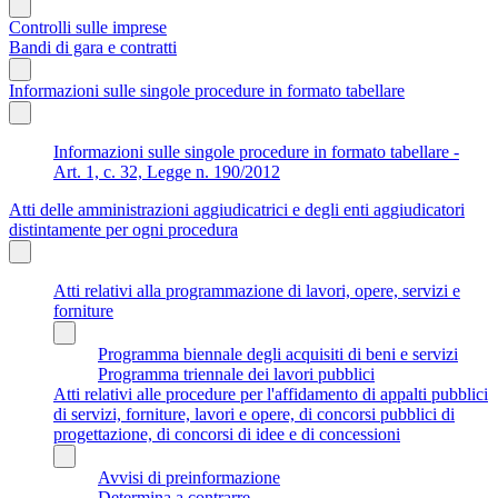
Controlli sulle imprese
Bandi di gara e contratti
Informazioni sulle singole procedure in formato tabellare
Informazioni sulle singole procedure in formato tabellare -
Art. 1, c. 32, Legge n. 190/2012
Atti delle amministrazioni aggiudicatrici e degli enti aggiudicatori
distintamente per ogni procedura
Atti relativi alla programmazione di lavori, opere, servizi e
forniture
Programma biennale degli acquisiti di beni e servizi
Programma triennale dei lavori pubblici
Atti relativi alle procedure per l'affidamento di appalti pubblici
di servizi, forniture, lavori e opere, di concorsi pubblici di
progettazione, di concorsi di idee e di concessioni
Avvisi di preinformazione
Determina a contrarre