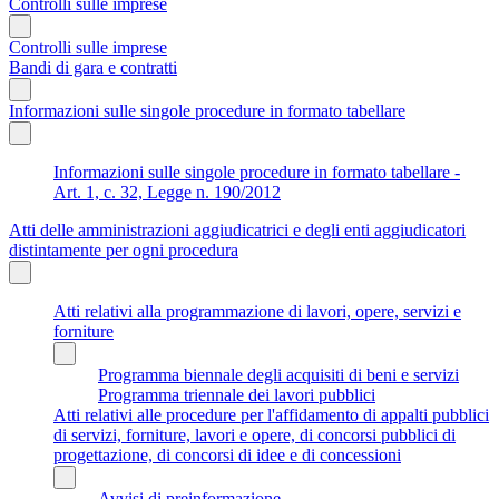
Controlli sulle imprese
Controlli sulle imprese
Bandi di gara e contratti
Informazioni sulle singole procedure in formato tabellare
Informazioni sulle singole procedure in formato tabellare -
Art. 1, c. 32, Legge n. 190/2012
Atti delle amministrazioni aggiudicatrici e degli enti aggiudicatori
distintamente per ogni procedura
Atti relativi alla programmazione di lavori, opere, servizi e
forniture
Programma biennale degli acquisiti di beni e servizi
Programma triennale dei lavori pubblici
Atti relativi alle procedure per l'affidamento di appalti pubblici
di servizi, forniture, lavori e opere, di concorsi pubblici di
progettazione, di concorsi di idee e di concessioni
Avvisi di preinformazione