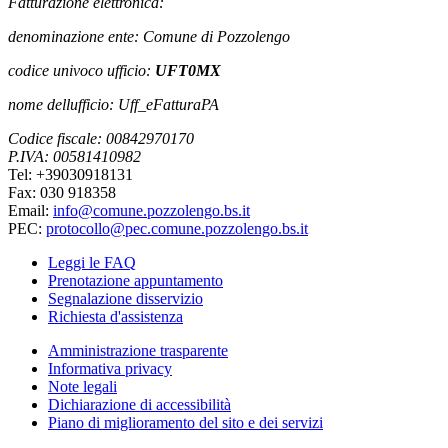
Fatturazione elettronica:
denominazione ente: Comune di Pozzolengo
codice univoco ufficio:
UFT0MX
nome dellufficio: Uff_eFatturaPA
Codice fiscale: 00842970170
P.IVA: 00581410982
Tel: +39030918131
Fax: 030 918358
Email:
info@comune.pozzolengo.bs.it
PEC:
protocollo@pec.comune.pozzolengo.bs.it
Leggi le FAQ
Prenotazione appuntamento
Segnalazione disservizio
Richiesta d'assistenza
Amministrazione trasparente
Informativa privacy
Note legali
Dichiarazione di accessibilità
Piano di miglioramento del sito e dei servizi