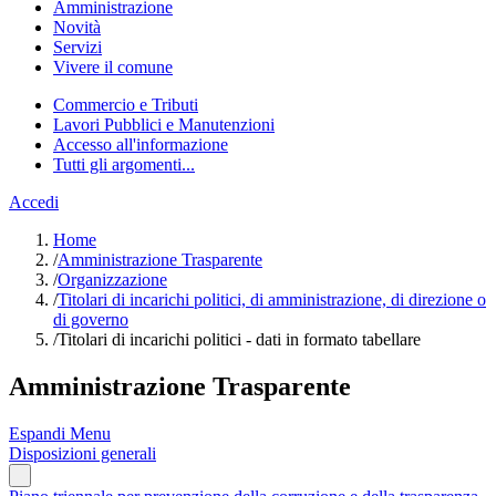
Amministrazione
Novità
Servizi
Vivere il comune
Commercio e Tributi
Lavori Pubblici e Manutenzioni
Accesso all'informazione
Tutti gli argomenti...
Accedi
Home
/
Amministrazione Trasparente
/
Organizzazione
/
Titolari di incarichi politici, di amministrazione, di direzione o
di governo
/
Titolari di incarichi politici - dati in formato tabellare
Amministrazione Trasparente
Espandi Menu
Disposizioni generali