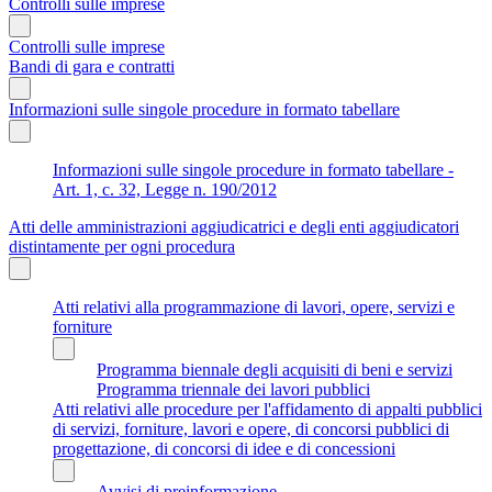
Controlli sulle imprese
Controlli sulle imprese
Bandi di gara e contratti
Informazioni sulle singole procedure in formato tabellare
Informazioni sulle singole procedure in formato tabellare -
Art. 1, c. 32, Legge n. 190/2012
Atti delle amministrazioni aggiudicatrici e degli enti aggiudicatori
distintamente per ogni procedura
Atti relativi alla programmazione di lavori, opere, servizi e
forniture
Programma biennale degli acquisiti di beni e servizi
Programma triennale dei lavori pubblici
Atti relativi alle procedure per l'affidamento di appalti pubblici
di servizi, forniture, lavori e opere, di concorsi pubblici di
progettazione, di concorsi di idee e di concessioni
Avvisi di preinformazione