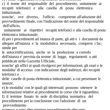
c) il nome del responsabile del procedimento, unitamente ai
recapiti telefonici e alla casella di posta elettronica
istituzionale,
nonche', ove diverso, l'ufficio competente all'adozione del
provvedimento finale, con l'indicazione del nome del responsabile
dell'ufficio,
unitamente ai rispettivi recapiti telefonici e alla casella di posta
elettronica istituzionale;
d) per i procedimenti ad istanza di parte, gli atti e i documenti da
allegare all'istanza e la modulistica necessaria, compresi i fac-
simile per
le autocertificazioni, anche se la produzione a corredo
dell'istanza e' prevista da norme di legge, regolamenti o atti
pubblicati nella Gazzetta Ufficiale,
nonche' gli uffici ai quali rivolgersi per informazioni, gli orari e le
modalita' di accesso con indicazione degli indirizzi, dei recapiti
telefonici e
delle caselle di posta elettronica istituzionale, a cui presentare le
istanze;
e) le modalita' con le quali gli interessati possono ottenere le
informazioni relative ai procedimenti in corso che li riguardino;
f) il termine fissato in sede di disciplina normativa del
procedimento per la conclusione con l'adozione di un
provvedimento
espresso e ogni altro termine procedimentale rilevante;